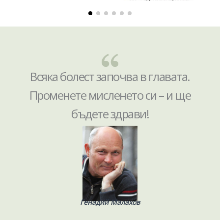
Всяка болест започва в главата.
Променете мисленето си – и ще
бъдете здрави!
Генадий Малахов