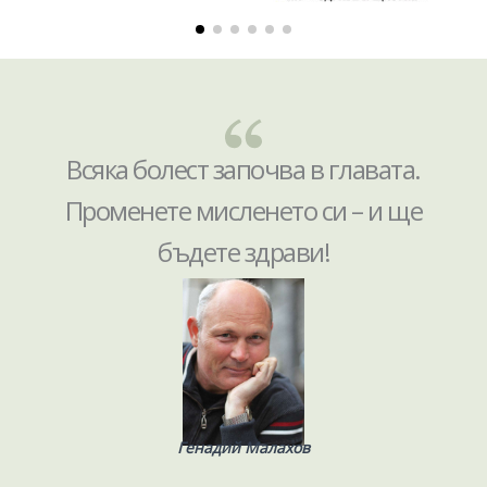
Всяка болест започва в главата.
Променете мисленето си – и ще
бъдете здрави!
Генадий Малахов