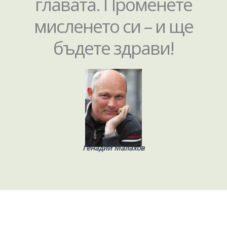
главата. Променете
мисленето си – и ще
бъдете здрави!
Генадий Малахов