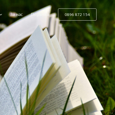
За нас
Поръчка
0896 872 154