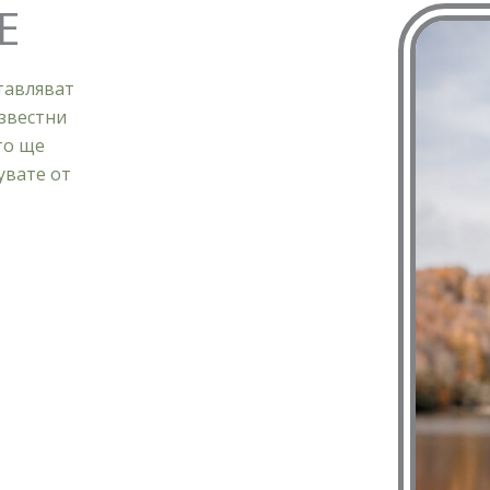
Е
тавляват
звестни
то ще
увате от