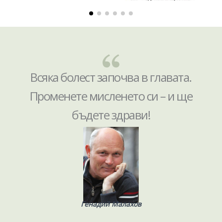
Всяка болест започва в главата.
Променете мисленето си – и ще
бъдете здрави!
Генадий Малахов