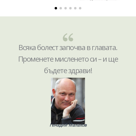
Всяка болест започва в главата.
Променете мисленето си – и ще
бъдете здрави!
Генадий Малахов